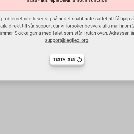
m.asPath.replaceAll is not a function
problemet inte löser sig så är det snabbaste sättet att få hjälp är
aila direkt till vår support där vi försöker besvara alla mail inom 
timmar. Skicka gärna med felet som står i rutan ovan. Adressen är
support@legilexi.org
.
TESTA IGEN