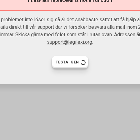
m.asPath.replaceAll is not a function
problemet inte löser sig så är det snabbaste sättet att få hjälp är
aila direkt till vår support där vi försöker besvara alla mail inom 
timmar. Skicka gärna med felet som står i rutan ovan. Adressen är
support@legilexi.org
.
TESTA IGEN