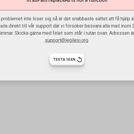
m.asPath.replaceAll is not a function
problemet inte löser sig så är det snabbaste sättet att få hjälp är
aila direkt till vår support där vi försöker besvara alla mail inom 
timmar. Skicka gärna med felet som står i rutan ovan. Adressen är
support@legilexi.org
.
TESTA IGEN