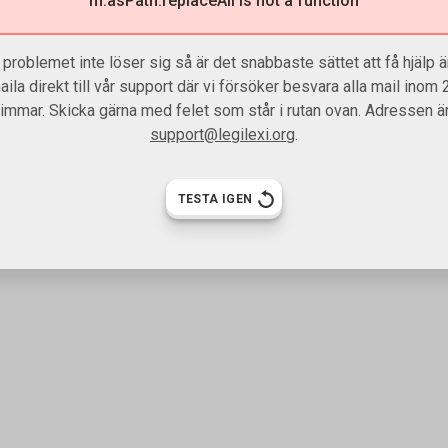
m.asPath.replaceAll is not a function
problemet inte löser sig så är det snabbaste sättet att få hjälp är
aila direkt till vår support där vi försöker besvara alla mail inom 
timmar. Skicka gärna med felet som står i rutan ovan. Adressen är
support@legilexi.org
.
TESTA IGEN