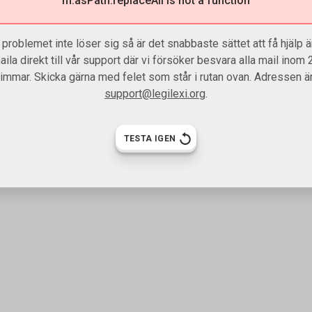
m.asPath.replaceAll is not a function
problemet inte löser sig så är det snabbaste sättet att få hjälp är
aila direkt till vår support där vi försöker besvara alla mail inom 
timmar. Skicka gärna med felet som står i rutan ovan. Adressen är
support@legilexi.org
.
TESTA IGEN